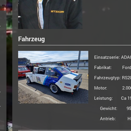
Fahrzeug
Einsatzserie: AD
Fabrikat: For
Fahrzeugtyp: RS2
Motor: 2.000 cc
Leistung: Ca 1
Gewicht: 950 
Antrieb: Heckant