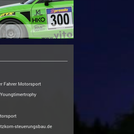
Fahrer Motorsport
Youngtimert
rophy
orsport
korn-steuerungsbau.de