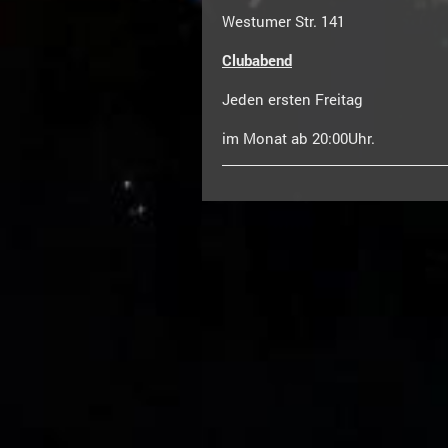
Westumer Str. 141
Clubabend
Jeden ersten Freitag
im Monat ab 20:00Uhr.