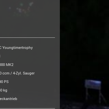
AC Youngtimertrophy
d
000 MK2
m / 4-Zyl. Sauger
90 PS
kg
rieb